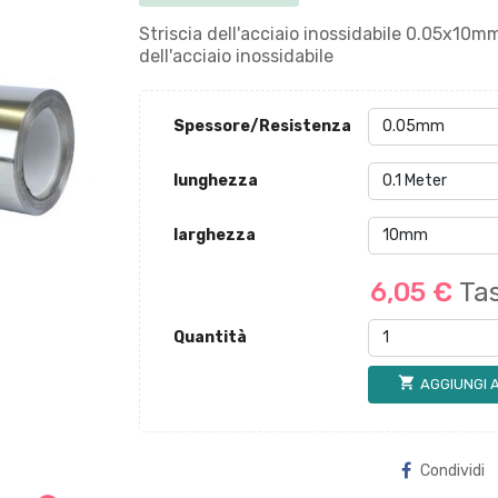
Striscia dell'acciaio inossidabile 0.05x1
dell'acciaio inossidabile
Spessore/Resistenza
lunghezza
larghezza
6,05 €
Tas
Quantità
shopping_cart
AGGIUNGI 
Condividi