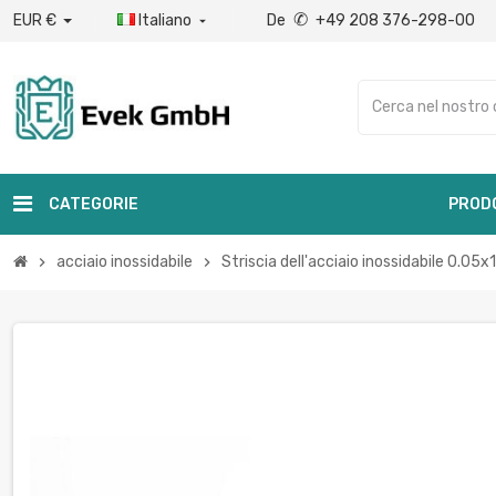
✆
EUR €
Italiano
De
+49 208 376-298-00

CATEGORIE
PROD
acciaio inossidabile
Striscia dell'acciaio inossidabile 0.0
chevron_right
chevron_right