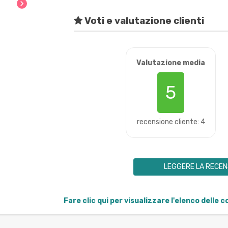
chevron_right
Voti e valutazione clienti
Valutazione media
5
recensione cliente: 4
LEGGERE LA RECEN
Fare clic qui per visualizzare l'elenco delle 