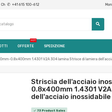
✆
Mon
Ch
+41 615 100-612
search
HOT
OTTI
OFFERTE
SPEDIZIONE
5x10mm-0.8x400mm 1.4301 V2A 304 lamina Strisce di lamiera dell'accia
Striscia dell'acciaio i
0.8x400mm 1.4301 V2A 3
dell'acciaio inossidabile
73 Product Sales
check