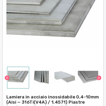
chevron_left
chevron_right
Lamiera in acciaio inossidabile 0,4-10mm
(Aisi — 316Ti(V4A) / 1.4571) Piastre