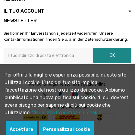

13,90 €
larghezza : 100mm
IL TUO ACCOUNT
lunghezza : 1000mm
NEWSLETTER
Spessore/Resistenza :
0.5mm

3,12 €
Sie können Ihr Einverständnis jederzeit widerrufen. Unsere
lunghezza : 150mm
Kontaktinformationen finden Sie u. a. in der Datenschutzerklärung.
larghezza : 150mm
Spessore/Resistenza :
OK
0.5mm

4,16 €
lunghezza : 200mm
larghezza : 150mm
Per offrirti la migliore esperienza possibile, questo sito
Spessore/Resistenza :
utilizza i cookie. L’uso del tuo sito implica
0.5mm
Metodi di pagamento nel negozio online

5,21 €
l’accettazione del nostro utilizzo dei cookie. Abbiamo
lunghezza : 250mm
larghezza : 150mm
pubblicato una nuova politica sui cookie, di cui dovresti
avere bisogno per saperne di più sui cookie che
Spessore/Resistenza :
Spedizione veloce per
0.5mm
utilizziamo.
Visualizza la politica sui cookie.

6,26 €
lunghezza : 300mm
larghezza : 150mm
Accettare
Personalizza i cookie
Spessore/Resistenza :