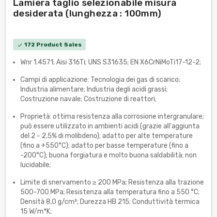
Lamiera taglio selezionabile misura
desiderata (lunghezza : 100mm)
172 Product Sales
check
Wnr 1.4571; Aisi 316Ti; UNS S31635; EN X6CrNiMoTi17-12-2;
Campi di applicazione: Tecnologia dei gas di scarico;
Industria alimentare; Industria degli acidi grassi;
Costruzione navale; Costruzione di reattori;
Proprietà: ottima resistenza alla corrosione intergranulare;
può essere utilizzato in ambienti acidi (grazie all'aggiunta
del 2 - 2,5% di molibdeno); adatto per alte temperature
(fino a +550°C); adatto per basse temperature (fino a
-200°C); buona forgiatura e molto buona saldabilità; non
lucidabile;
Limite di snervamento ≥ 200 MPa; Resistenza alla trazione
500-700 MPa; Resistenza alla temperatura fino a 550 °C;
Densità 8,0 g/cm³; Durezza HB 215; Conduttività termica
15 W/m*K;