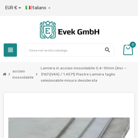
EUR €
Italiano

0
view_headline
search
Lamiera in acciaio inossidabile 0,4-10mm (Aisi —
acciaio
chevron_right
chevron_right
316Ti(V4A) / 1.4571) Piastre Lamiera taglio
inossidabile
selezionabile misura desiderata