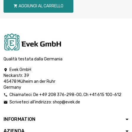
larghezza : 100mm
AGGIUNGI AL CARRELLO

lunghezza : 500mm
Spessore/Resistenza :
0.5mm

8,33 €
larghezza : 100mm
lunghezza : 600mm
Spessore/Resistenza :
0.5mm

9,72 €
larghezza : 100mm
Qualità testata dalla Germania
lunghezza : 700mm
Evek GmbH

Spessore/Resistenza :
Neckarstr. 39
0.5mm

11,11 €
45478 Mülheim an der Ruhr
larghezza : 100mm
Germany
lunghezza : 800mm
Chiamateci:
De
+49 208 376-298-00
, Ch
+41 615 100-612

Spessore/Resistenza :
Scriveteci all'indirizzo:
shop@evek.de

0.5mm

12,49 €
larghezza : 100mm
lunghezza : 900mm
INFORMATION
Spessore/Resistenza :
AZIENDA
0.5mm