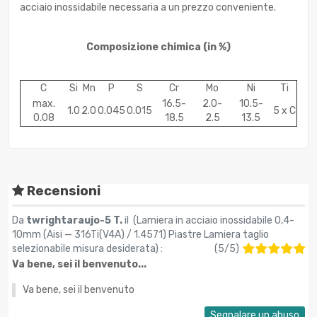
acciaio inossidabile necessaria a un prezzo conveniente.
Composizione chimica
(in %)
C
Si
Mn
P
S
Cr
Mo
Ni
Ti
max.
16.5-
2.0-
10.5-
1.0
2.0
0.045
0.015
5 x C
0.08
18.5
2.5
13.5
Recensioni
Da
twrightaraujo-5 T.
il (
Lamiera in acciaio inossidabile 0,4-
10mm (Aisi — 316Ti(V4A) / 1.4571) Piastre Lamiera taglio
selezionabile misura desiderata
) :
(
5
/
5
)
Va bene, sei il benvenuto...
Va bene, sei il benvenuto
Segnalare un abuso