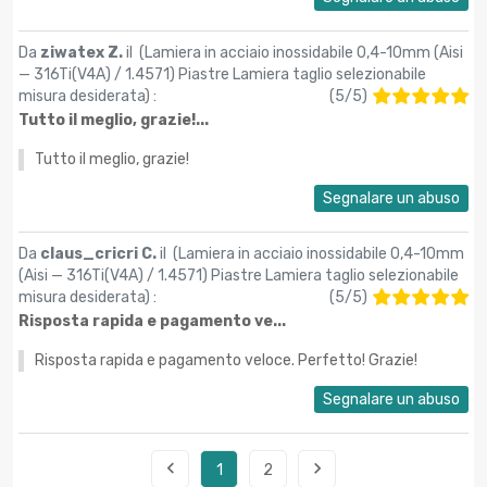
Da
ziwatex Z.
il (
Lamiera in acciaio inossidabile 0,4-10mm (Aisi
— 316Ti(V4A) / 1.4571) Piastre Lamiera taglio selezionabile
misura desiderata
) :
(
5
/
5
)
Tutto il meglio, grazie!...
Tutto il meglio, grazie!
Segnalare un abuso
Da
claus_cricri C.
il (
Lamiera in acciaio inossidabile 0,4-10mm
(Aisi — 316Ti(V4A) / 1.4571) Piastre Lamiera taglio selezionabile
misura desiderata
) :
(
5
/
5
)
Risposta rapida e pagamento ve...
Risposta rapida e pagamento veloce. Perfetto! Grazie!
Segnalare un abuso


1
2