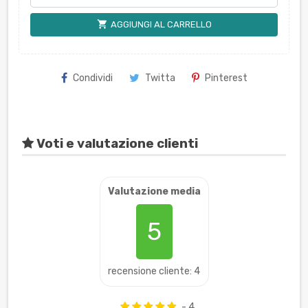
shopping_cart
AGGIUNGI AL CARRELLO
Condividi
Twitta
Pinterest
Voti e valutazione clienti
Valutazione media
5
recensione cliente: 4
- 4