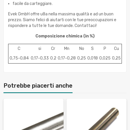
facile da carteggiare.
Evek GmbH offre u8a nella massima qualità e ad un buon
prezzo. Siamo felici di aiutarti con le tue preoccupazioni e
rispondere a tutte le tue domande. Contattaci!
Composizione chimica
(in %)
C
si
Cr
Mn
No
S
P
Cu
0,75-0,84
0,17-0,33
0.2
0,17-0,28
0,25
0,018
0,025
0,25
Potrebbe piacerti anche