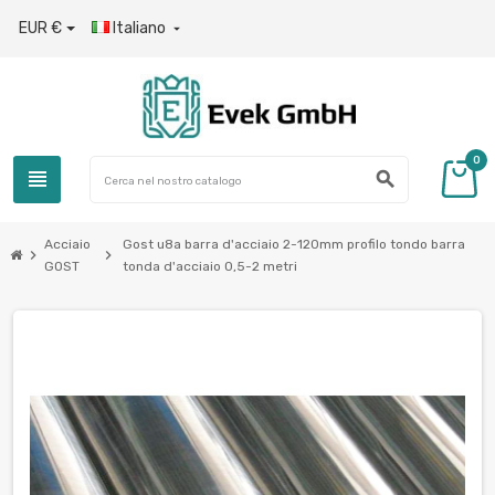
EUR €
Italiano

0
view_headline
search
Acciaio
Gost u8a barra d'acciaio 2-120mm profilo tondo barra
chevron_right
chevron_right
GOST
tonda d'acciaio 0,5-2 metri