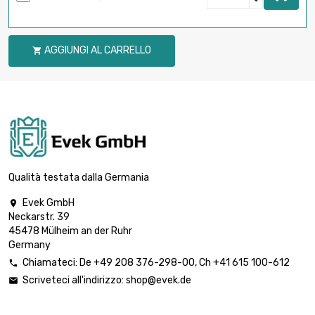
AGGIUNGI AL CARRELLO

Qualità testata dalla Germania
Evek GmbH

Neckarstr. 39
45478 Mülheim an der Ruhr
Germany
Chiamateci:
De
+49 208 376-298-00
, Ch
+41 615 100-612

Scriveteci all'indirizzo:
shop@evek.de
