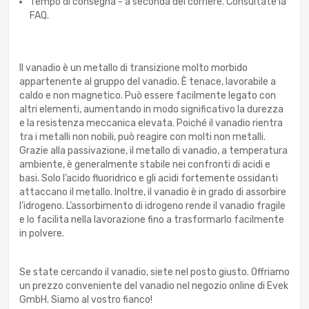
Tempo di consegna - a seconda del corriere. Consultate la
FAQ.
Il vanadio è un metallo di transizione molto morbido
appartenente al gruppo del vanadio. È tenace, lavorabile a
caldo e non magnetico. Può essere facilmente legato con
altri elementi, aumentando in modo significativo la durezza
e la resistenza meccanica elevata. Poiché il vanadio rientra
tra i metalli non nobili, può reagire con molti non metalli.
Grazie alla passivazione, il metallo di vanadio, a temperatura
ambiente, è generalmente stabile nei confronti di acidi e
basi. Solo l’acido fluoridrico e gli acidi fortemente ossidanti
attaccano il metallo. Inoltre, il vanadio è in grado di assorbire
l’idrogeno. L’assorbimento di idrogeno rende il vanadio fragile
e lo facilita nella lavorazione fino a trasformarlo facilmente
in polvere.
Se state cercando il vanadio, siete nel posto giusto. Offriamo
un prezzo conveniente del vanadio nel negozio online di Evek
GmbH. Siamo al vostro fianco!