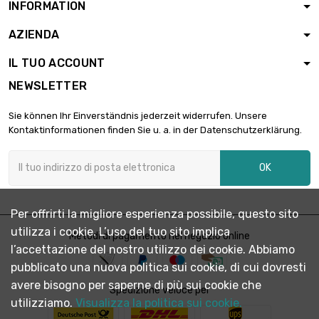
INFORMATION
AZIENDA
IL TUO ACCOUNT
NEWSLETTER
Sie können Ihr Einverständnis jederzeit widerrufen. Unsere
Kontaktinformationen finden Sie u. a. in der Datenschutzerklärung.
OK
Per offrirti la migliore esperienza possibile, questo sito
utilizza i cookie. L’uso del tuo sito implica
Metodi di pagamento nel negozio online
l’accettazione del nostro utilizzo dei cookie. Abbiamo
pubblicato una nuova politica sui cookie, di cui dovresti
avere bisogno per saperne di più sui cookie che
Spedizione veloce per
utilizziamo.
Visualizza la politica sui cookie.