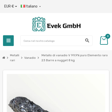
EUR €
Italiano

0
view_headline
search
Metalli
Metallo di vanadio V 99,9% puro Elemento raro
chevron_right
chevron_right
chevron_right
Vanadio
rari
23 Barre a nugget 8 kg