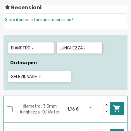
Recensioni
Siate il primo a fare una recensione !
DIAMETRO
LUNGHEZZA


Ordina per:
SELEZIONARE

diametro : 3.5mm

1,96 €
lunghezza : 0.1 Meter