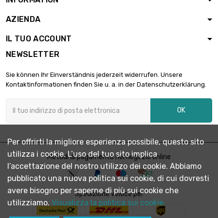
AZIENDA
IL TUO ACCOUNT
NEWSLETTER
Sie können Ihr Einverständnis jederzeit widerrufen. Unsere
Kontaktinformationen finden Sie u. a. in der Datenschutzerklärung.
OK
Per offrirti la migliore esperienza possibile, questo sito
utilizza i cookie. L’uso del tuo sito implica
Metodi di pagamento nel negozio online
l’accettazione del nostro utilizzo dei cookie. Abbiamo
pubblicato una nuova politica sui cookie, di cui dovresti
avere bisogno per saperne di più sui cookie che
Spedizione veloce per
utilizziamo.
Visualizza la politica sui cookie.