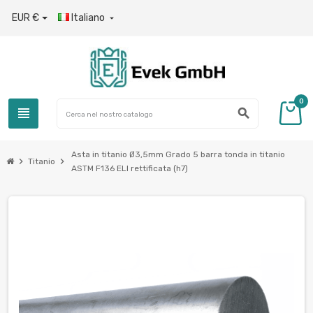
EUR €
Italiano

0
view_headline
search
Asta in titanio Ø3,5mm Grado 5 barra tonda in titanio
chevron_right
chevron_right
Titanio
ASTM F136 ELI rettificata (h7)