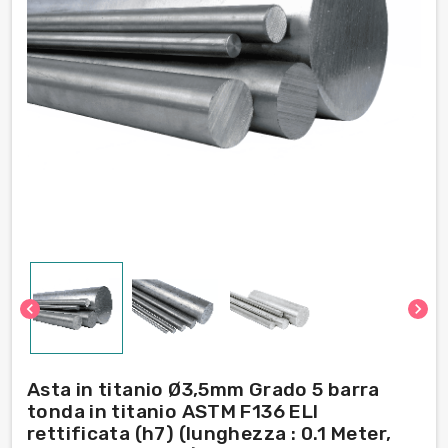
chevron_left
chevron_right
Asta in titanio Ø3,5mm Grado 5 barra
tonda in titanio ASTM F136 ELI
rettificata (h7) (lunghezza : 0.1 Meter,