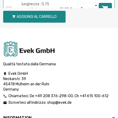
lunghezza : 0.75

Meter
10,28 €
diametro : 3.5mm
AGGIUNGI AL CARRELLO

diametro : 3.5mm

0,85 €
lunghezza : 0.02 Meter
diametro : 3.5mm

0,85 €
lunghezza : 0.05 Meter
Qualità testata dalla Germania
Evek GmbH

Neckarstr. 39
45478 Mülheim an der Ruhr
Germany
Chiamateci:
De
+49 208 376-298-00
, Ch
+41 615 100-612

Scriveteci all'indirizzo:
shop@evek.de

INFORMATION