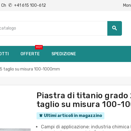
✆
Mon
Ch
+41 615 100-612
search
HOT
OTTI
OFFERTE
SPEDIZIONE
035 taglio su misura 100-1000mm
Piastra di titanio grad
taglio su misura 100-
Ultimi articoli in magazzino
notifications_active
Campi di applicazione: industria chimica 