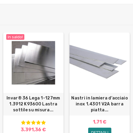
In saldo!
Invar® 36 Lega 1-127mm
Nastri in lamiera d'acciaio
1.3912 K93600 Lastra
inox 1.4301 V2A barra
sottile su misura...
piatta...
1,71 €
3.391,36 €
DETTAGLI