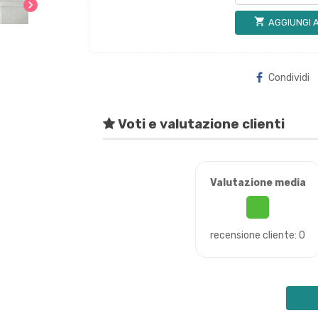
chevron_right
shopping_cart
AGGIUNGI 
Condividi
Voti e valutazione clienti
Valutazione media
recensione cliente: 0