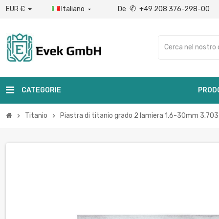
✆
EUR €
Italiano
De
+49 208 376-298-00

CATEGORIE
PROD
Titanio
Piastra di titanio grado 2 lamiera 1,6-30mm 3.7
chevron_right
chevron_right