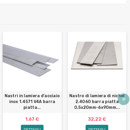
Nastri in lamiera d'acciaio
Nastro di lamiera di nichel
inox 1.4571 V4A barra
2.4060 barra piatta
piatta...
0,5x20mm-6x90mm...
1,67 €
32,22 €
DETTAGLI
DETTAGLI