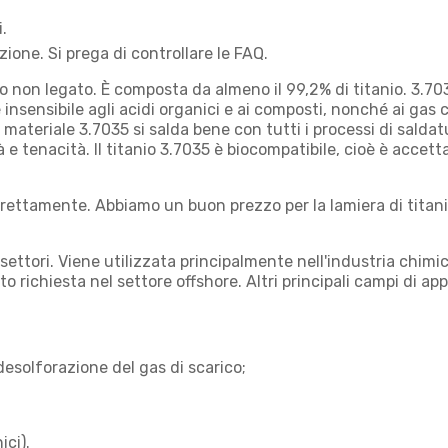
.
ione. Si prega di controllare le FAQ.
uro non legato. È composta da almeno il 99,2% di titanio. 3.7
 insensibile agli acidi organici e ai composti, nonché ai gas c
l materiale 3.7035 si salda bene con tutti i processi di salda
à e tenacità. Il titanio 3.7035 è biocompatibile, cioè è accett
irettamente. Abbiamo un buon prezzo per la lamiera di titanio
 settori. Viene utilizzata principalmente nell'industria chim
to richiesta nel settore offshore. Altri principali campi di a
desolforazione del gas di scarico;
ci).