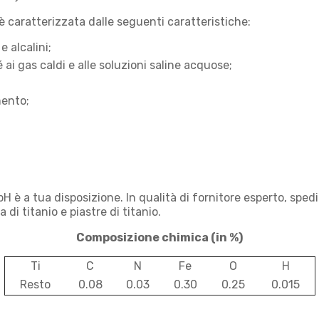
 è caratterizzata dalle seguenti caratteristiche:
e alcalini;
 ai gas caldi e alle soluzioni saline acquose;
mento;
H è a tua disposizione. In qualità di fornitore esperto, sped
di titanio e piastre di titanio.
Composizione chimica
(in %)
Ti
C
N
Fe
O
H
Resto
0.08
0.03
0.30
0.25
0.015