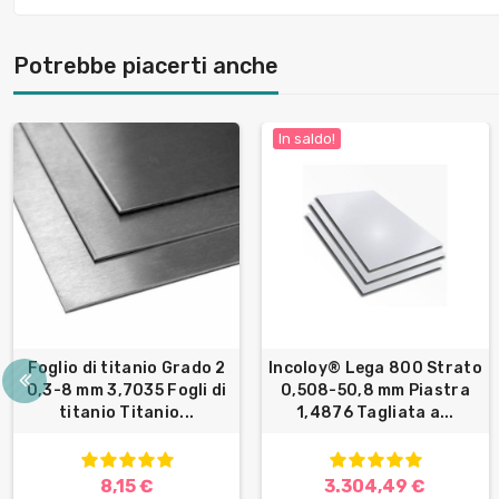
Potrebbe piacerti anche
In saldo!
Foglio di titanio Grado 2
Incoloy® Lega 800 Strato
0,3-8 mm 3,7035 Fogli di
0,508-50,8 mm Piastra
titanio Titanio...
1,4876 Tagliata a...
8,15 €
3.304,49 €