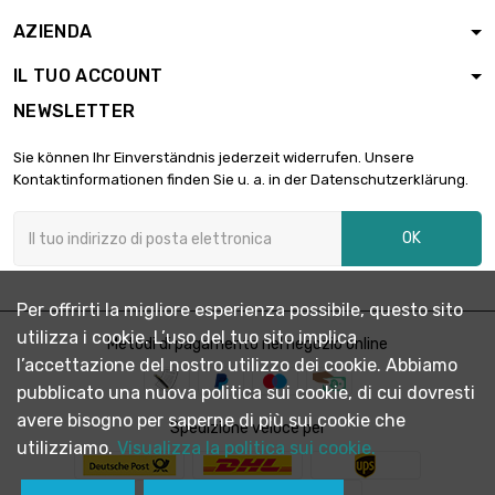
AZIENDA
Peso : 2 000gr (2kg)

24,11 €
diametro : 0.8mm
IL TUO ACCOUNT
NEWSLETTER
diametro : 0.8mm

30,15 €
Sie können Ihr Einverständnis jederzeit widerrufen. Unsere
Peso : 2 500gr (2.5kg)
Kontaktinformationen finden Sie u. a. in der Datenschutzerklärung.
OK
Peso : 5 000gr (5kg)

60,28 €
diametro : 0.8mm
Per offrirti la migliore esperienza possibile, questo sito
utilizza i cookie. L’uso del tuo sito implica
Metodi di pagamento nel negozio online
l’accettazione del nostro utilizzo dei cookie. Abbiamo
pubblicato una nuova politica sui cookie, di cui dovresti
avere bisogno per saperne di più sui cookie che
Spedizione veloce per
utilizziamo.
Visualizza la politica sui cookie.