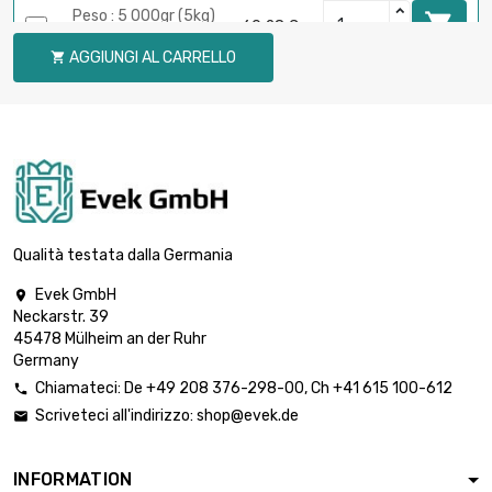
Peso : 5 000gr (5kg)

60,28 €
diametro : 1mm
AGGIUNGI AL CARRELLO

Peso : 100gr (0.1kg)

1,21 €
diametro : 0.8mm
Peso : 250gr (0.25kg)

3,01 €
diametro : 0.8mm
Qualità testata dalla Germania
Evek GmbH

Neckarstr. 39
Peso : 500gr (0.5kg)

6,03 €
45478 Mülheim an der Ruhr
diametro : 0.8mm
Germany
Chiamateci:
De
+49 208 376-298-00
, Ch
+41 615 100-612

Scriveteci all'indirizzo:
shop@evek.de

Peso : 1 000gr (1kg)

12,05 €
diametro : 0.8mm
INFORMATION