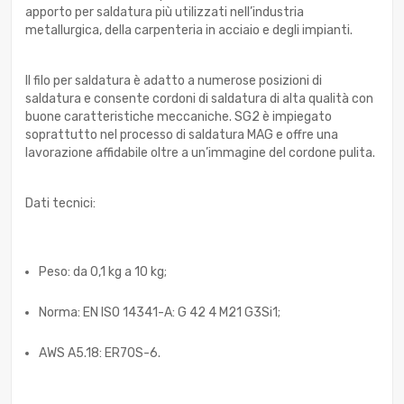
apporto per saldatura più utilizzati nell’industria
metallurgica, della carpenteria in acciaio e degli impianti.
Il filo per saldatura è adatto a numerose posizioni di
saldatura e consente cordoni di saldatura di alta qualità con
buone caratteristiche meccaniche. SG2 è impiegato
soprattutto nel processo di saldatura MAG e offre una
lavorazione affidabile oltre a un’immagine del cordone pulita.
Dati tecnici:
Peso: da 0,1 kg a 10 kg;
Norma: EN ISO 14341-A: G 42 4 M21 G3Si1;
AWS A5.18: ER70S-6.