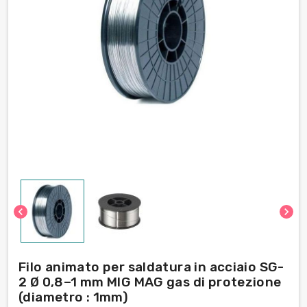
chevron_left
chevron_right
Filo animato per saldatura in acciaio SG-
2 Ø 0,8–1 mm MIG MAG gas di protezione
(diametro : 1mm)