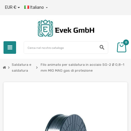
EUR €
Italiano

0
view_headline
search
Saldatura e
Filo animato per saldatura in acciaio SG-2 Ø 0,8–1
chevron_right
chevron_right
saldatura
mm MIG MAG gas di protezione