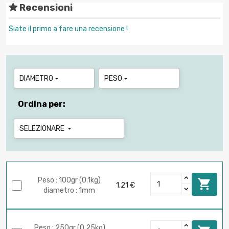
Recensioni
Siate il primo a fare una recensione !
DIAMETRO
PESO


Ordina per:
SELEZIONARE

Peso : 100gr (0.1kg)

1,21 €
diametro : 1mm
Peso : 250gr (0.25kg)