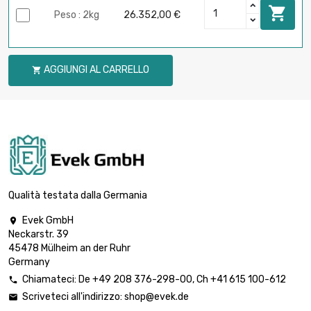

Peso : 2kg
26.352,00 €
AGGIUNGI AL CARRELLO

Qualità testata dalla Germania
Evek GmbH

Neckarstr. 39
45478 Mülheim an der Ruhr
Germany
Chiamateci:
De
+49 208 376-298-00
, Ch
+41 615 100-612

Scriveteci all'indirizzo:
shop@evek.de
