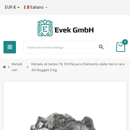
EUR €
Italiano

0
view_headline
search
Metalli
Metallo di terbio Tb 99,9% puro Elemento delle terre rare
chevron_right
chevron_right
rari
65 Nugget 2 kg