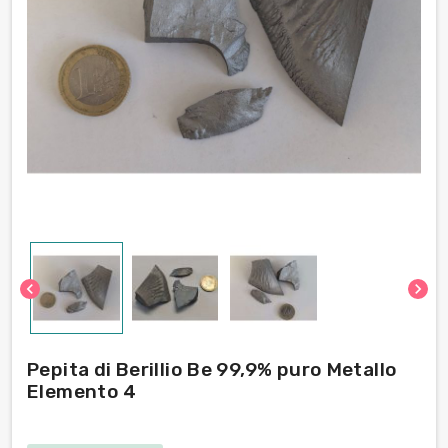
chevron_left
chevron_right
Pepita di Berillio Be 99,9% puro Metallo
Elemento 4