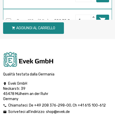

Peso : 100gr (0.1kg)
502,35 €
AGGIUNGI AL CARRELLO

Peso : 250gr

941,91 €
(0.25kg)
Peso : 500gr

1.507,05 €
(0.5kg)
Qualità testata dalla Germania
Evek GmbH

Neckarstr. 39

Peso : 1 000gr (1kg)
2.511,76 €
45478 Mülheim an der Ruhr
Germany
Chiamateci:
De
+49 208 376-298-00
, Ch
+41 615 100-612

Scriveteci all'indirizzo:
shop@evek.de

Peso : 2 000gr