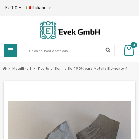
EUR €
Italiano

0
view_headline
search
chevron_right
chevron_right
Metalli rari
Pepita di Berillio Be 99,9% puro Metallo Elemento 4