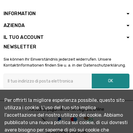

5.023,53 €
(2kg)
INFORMATION
AZIENDA
Peso : 2 500gr

6.153,83 €
(2.5kg)
IL TUO ACCOUNT
NEWSLETTER
Peso : 5 000gr

12.056,47 €
Sie können Ihr Einverständnis jederzeit widerrufen. Unsere
(5kg)
Kontaktinformationen finden Sie u. a. in der Datenschutzerklärung.
OK
Per offrirti la migliore esperienza possibile, questo sito
utilizza i cookie. L’uso del tuo sito implica
Metodi di pagamento nel negozio online
l’accettazione del nostro utilizzo dei cookie. Abbiamo
pubblicato una nuova politica sui cookie, di cui dovresti
avere bisogno per saperne di più sui cookie che
Spedizione veloce per