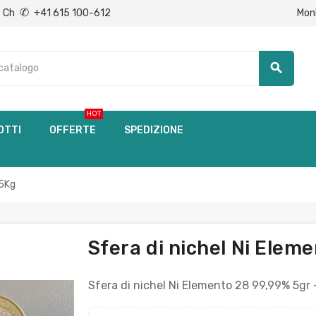
✆
Mon
Ch
+41 615 100-612
search
HOT
OTTI
OFFERTE
SPEDIZIONE
 5Kg
Sfera di nichel Ni Elem
Sfera di nichel Ni Elemento 28 99,99% 5gr