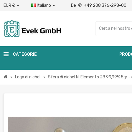
✆
EUR €
Italiano
De
+49 208 376-298-00

CATEGORIE
PROD
Lega di nichel
Sfera di nichel Ni Elemento 28 99,99% 5gr -
chevron_right
chevron_right