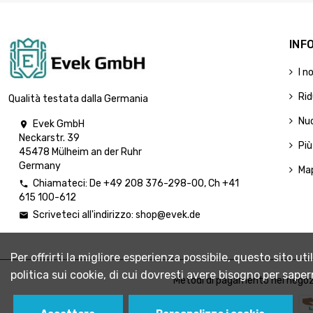
INF
I n
Rid
Qualità testata dalla Germania
Nuo
Evek GmbH

Neckarstr. 39
Più
45478 Mülheim an der Ruhr
Germany
Map
Chiamateci:
De
+49 208 376-298-00
, Ch
+41

615 100-612
Scriveteci all'indirizzo:
shop@evek.de

Per offrirti la migliore esperienza possibile, questo sito u
politica sui cookie, di cui dovresti avere bisogno per saper
Metodi di pagamento nel negoz