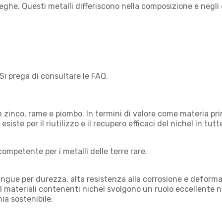
ghe. Questi metalli differiscono nella composizione e negli el
Si prega di consultare le FAQ.
 con zinco, rame e piombo. In termini di valore come materia p
iste per il riutilizzo e il recupero efficaci del nichel in tutte
 competente per i metalli delle terre rare.
tingue per durezza, alta resistenza alla corrosione e deform
. I materiali contenenti nichel svolgono un ruolo eccellente ne
ia sostenibile.