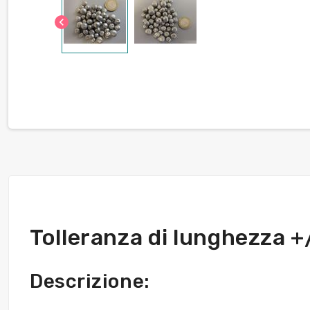
chevron_left
Tolleranza di lunghezza 
Descrizione: