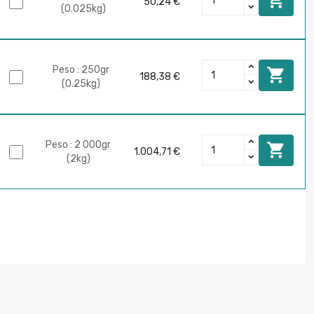
50,24 €
(0.025kg)
Peso : 250gr

188,38 €
(0.25kg)
Peso : 2 000gr

1.004,71 €
(2kg)