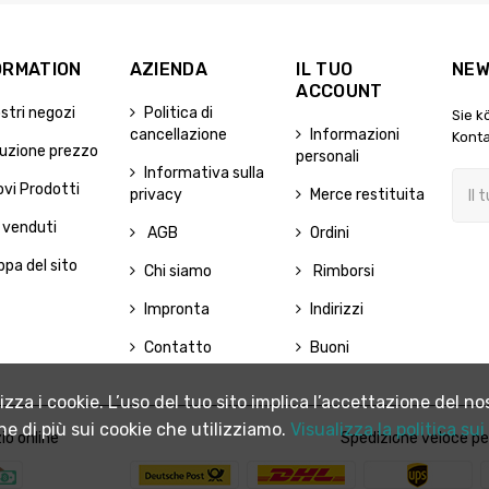
ORMATION
AZIENDA
IL TUO
NEW
ACCOUNT
ostri negozi
Politica di
Sie k
cancellazione
Informazioni
Konta
uzione prezzo
personali
Informativa sulla
vi Prodotti
privacy
Merce restituita
 venduti
AGB
Ordini
pa del sito
Chi siamo
Rimborsi
Impronta
Indirizzi
Contatto
Buoni
tilizza i cookie. L’uso del tuo sito implica l’accettazione del
ne di più sui cookie che utilizziamo.
Visualizza la politica sui
io online
Spedizione veloce pe