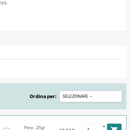
zzo.
Ordina per:
SELEZIONARE

Peso : 25gr
