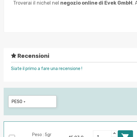
Troverai il nichel nel
negozio online di Evek GmbH
. 
Recensioni
Siate il primo a fare una recensione !
PESO

Peso : 5gr
