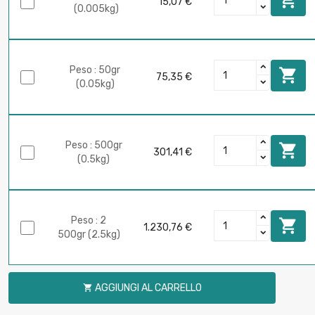
15,07 €
(0.005kg)
Peso : 50gr

75,35 €
(0.05kg)
Peso : 500gr

301,41 €
(0.5kg)
Peso : 2

1.230,76 €
500gr (2.5kg)
AGGIUNGI AL CARRELLO
