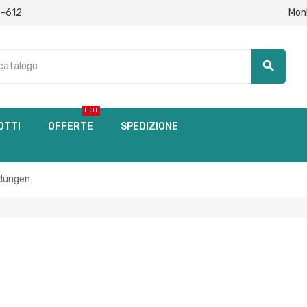
Mon
0-612
search
HOT
OTTI
OFFERTE
SPEDIZIONE
ndungen