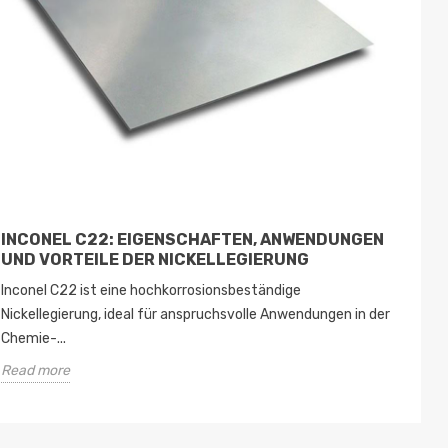
INCONEL C22: EIGENSCHAFTEN, ANWENDUNGEN
EI
UND VORTEILE DER NICKELLEGIERUNG
VO
Inconel C22 ist eine hochkorrosionsbeständige
Der
Nickellegierung, ideal für anspruchsvolle Anwendungen in der
Kor
Chemie-...
Perf
Read more
Rea