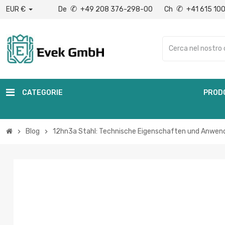
✆
✆
EUR €
De
+49 208 376-298-00
Ch
+41 615 10
CATEGORIE
PROD
Blog
12hn3a Stahl: Technische Eigenschaften und Anwe
chevron_right
chevron_right