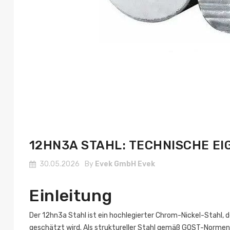
12HN3A STAHL: TECHNISCHE 
30.05.2026
By
Evek GmbH Evek
Einleitung
Der 12hn3a Stahl ist ein hochlegierter Chrom-Nickel-Stahl
geschätzt wird. Als struktureller Stahl gemäß GOST-Normen