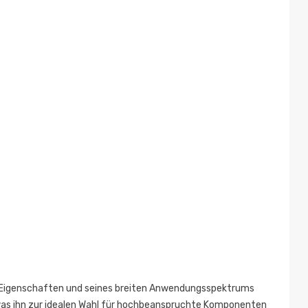
Posted on:
en Eigenschaften und seines breiten Anwendungsspektrums
 was ihn zur idealen Wahl für hochbeanspruchte Komponenten