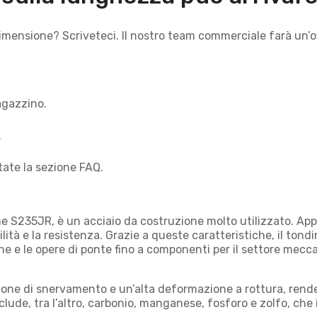
a dimensione? Scriveteci. Il nostro team commerciale farà un’
agazzino.
.
tate la sezione FAQ.
e S235JR, è un acciaio da costruzione molto utilizzato. Appa
bilità e la resistenza. Grazie a queste caratteristiche, il ton
ione e le opere di ponte fino a componenti per il settore mecc
ione di snervamento e un’alta deformazione a rottura, renden
clude, tra l’altro, carbonio, manganese, fosforo e zolfo, ch