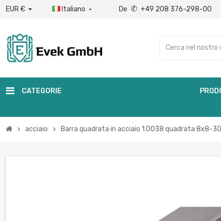
✆
EUR €
Italiano
De
+49 208 376-298-00

CATEGORIE
PROD
acciaio
Barra quadrata in acciaio 1.0038 quadrata 8x8-
chevron_right
chevron_right