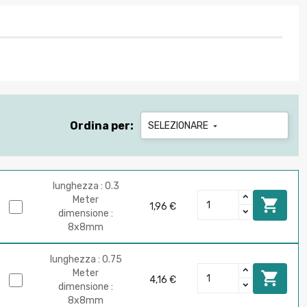
Ordina per:
SELEZIONARE

lunghezza : 0.3
Meter

1,96 €
dimensione :
8x8mm
lunghezza : 0.75
Meter

4,16 €
dimensione :
8x8mm