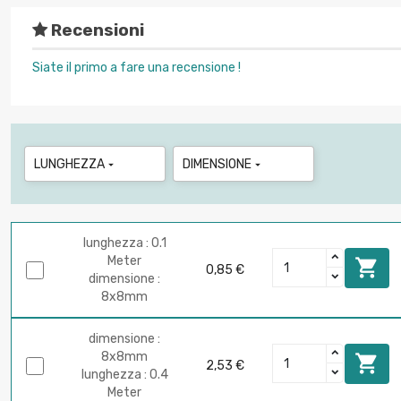
Recensioni
Siate il primo a fare una recensione !
LUNGHEZZA
DIMENSIONE


lunghezza : 0.1
Meter

0,85 €
dimensione :
8x8mm
dimensione :
8x8mm

2,53 €
lunghezza : 0.4
Meter