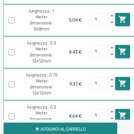
lunghezza : 1
Meter

5,04 €
dimensione :
8x8mm
lunghezza : 0.3
Meter

4,43 €
dimensione :
12x12mm
lunghezza : 0.75
Meter

9,37 €
dimensione :
12x12mm
lunghezza : 0.2
Meter

4,64 €
dimensione :
14x14mm
AGGIUNGI AL CARRELLO
