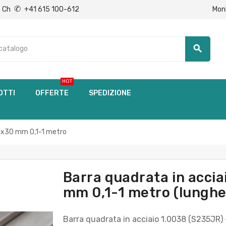
✆
Mon
Ch
+41 615 100-612
search
HOT
OTTI
OFFERTE
SPEDIZIONE
30x30 mm 0,1-1 metro
Barra quadrata in acci
mm 0,1-1 metro (lunghez
Barra quadrata in acciaio 1.0038 (S235JR)