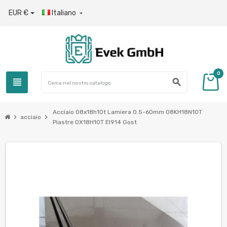
EUR €
Italiano

0
view_headline
search
Acciaio 08x18h10t Lamiera 0.5-60mm 08KH18N10T
chevron_right
chevron_right
acciaio
Piastre 0Х18Н10Т EI914 Gost