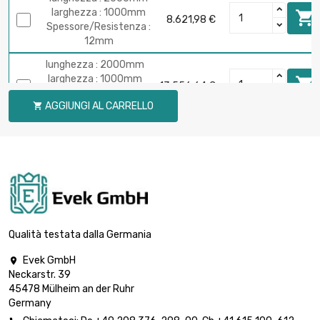
larghezza : 1000mm

8.621,98 €
Spessore/Resistenza :
12mm
lunghezza : 2000mm
larghezza : 1000mm

13.556,64 €
Spessore/Resistenza
AGGIUNGI AL CARRELLO

: 20mm
Qualità testata dalla Germania
Evek GmbH

Neckarstr. 39
45478 Mülheim an der Ruhr
Germany