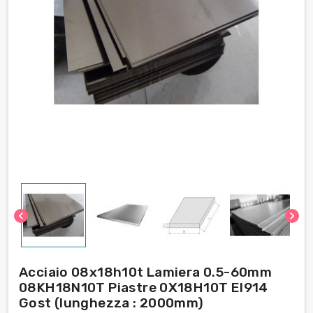
chevron_left
chevron_right
Acciaio 08x18h10t Lamiera 0.5-60mm
08KH18N10T Piastre 0Х18Н10Т EI914
Gost (lunghezza : 2000mm)