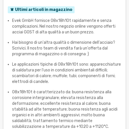
Ultimi articoli in magazzino
notifications_active
Evek GmbH fornisce 08x18h10t rapidamente e senza
complicazioni. Nel nostro negozio online vengono offerti
acciai GOST di alta qualità a un buon prezzo.
Hai bisogno di un'altra qualità o dimensione dell'acciaio?
Scrivici. Il nostro team di vendita farà un'offerta dal
programma di magazzino o di consegna :)
Le applicazioni tipiche di 08x18h10t sono: apparecchiature
di saldatura per l'uso in condizioni ambientali difficili;
scambiatori di calore; muffole; tubi; componenti di forni;
elettrodi di candele.
08x18h10t è caratterizzato da: buona resistenza alla
corrosione intergranulare; elevata resistenza alla
deformazione; eccellente resistenza al calore; buona
stabilità ad alte temperature; buona resistenza agli acidi
organici e in altri ambienti aggressivi; molto buona
saldabilità; trattamento termico mediante
solubilizzazione a temperature da +1020 a +1120°C.