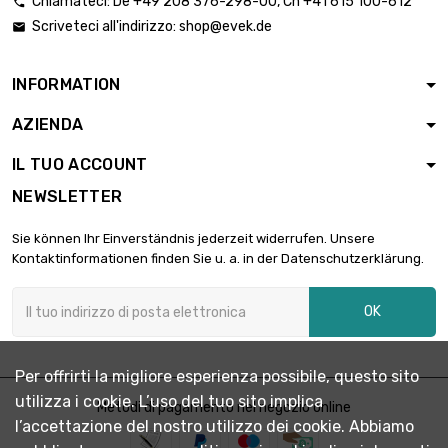
Chiamateci:
De
+49 208 376-298-00
, Ch
+41 615 100-612

Scriveteci all'indirizzo:
shop@evek.de

INFORMATION
AZIENDA
IL TUO ACCOUNT
NEWSLETTER
Sie können Ihr Einverständnis jederzeit widerrufen. Unsere
Kontaktinformationen finden Sie u. a. in der Datenschutzerklärung.
OK
Per offrirti la migliore esperienza possibile, questo sito
utilizza i cookie. L’uso del tuo sito implica
Metodi di pagamento nel negozio online
l’accettazione del nostro utilizzo dei cookie. Abbiamo