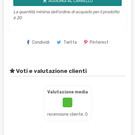
shopping_cart
AGGIUNGI AL CARRELLO
La quantità minima dell'ordine di acquisto per il prodotto
è 20
Condividi
Twitta
Pinterest
Voti e valutazione clienti
Valutazione media
recensione cliente: 0