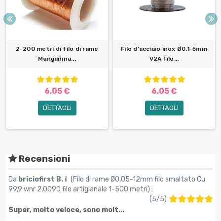
2-200 metri di filo di rame
Filo d'acciaio inox Ø0.1-5mm
Manganina...
V2A Filo...
6,05 €
6,05 €
DETTAGLI
DETTAGLI
Recensioni
Da
briciofirst B.
il (
Filo di rame Ø0,05-12mm filo smaltato Cu
99,9 wnr 2,0090 filo artigianale 1-500 metri
) :
(
5
/
5
)
Super, molto veloce, sono molt...