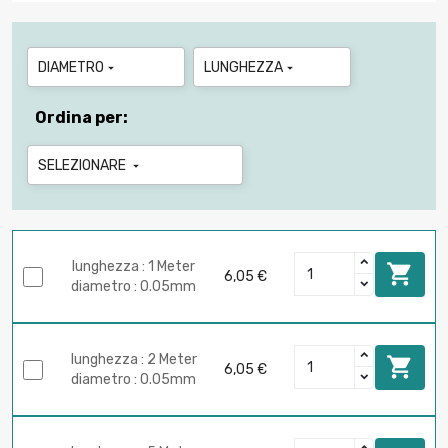
DIAMETRO
LUNGHEZZA


Ordina per:
SELEZIONARE

lunghezza : 1 Meter

6,05 €
diametro : 0.05mm
lunghezza : 2 Meter

6,05 €
diametro : 0.05mm