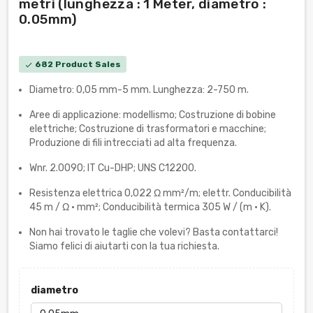
metri (lunghezza : 1 Meter, diametro :
0.05mm)
682 Product Sales
check
Diametro: 0,05 mm-5 mm. Lunghezza: 2-750 m.
Aree di applicazione: modellismo; Costruzione di bobine
elettriche; Costruzione di trasformatori e macchine;
Produzione di fili intrecciati ad alta frequenza.
Wnr. 2.0090; IT Cu-DHP; UNS C12200.
Resistenza elettrica 0,022 Ω mm²/m; elettr. Conducibilità
45 m / Ω • mm²; Conducibilità termica 305 W / (m · K).
Non hai trovato le taglie che volevi? Basta contattarci!
Siamo felici di aiutarti con la tua richiesta.
diametro