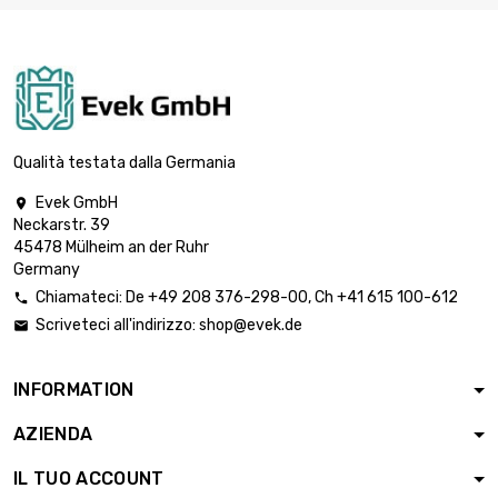
lunghezza : 250

Meter
132,57 €
diametro : 0.05mm
lunghezza : 500

Meter
265,12 €
diametro : 0.05mm
Qualità testata dalla Germania
Evek GmbH

Neckarstr. 39
lunghezza : 1 Meter

6,05 €
45478 Mülheim an der Ruhr
diametro : 0.1mm
Germany
Chiamateci:
De
+49 208 376-298-00
, Ch
+41 615 100-612

Scriveteci all'indirizzo:
shop@evek.de

lunghezza : 2 Meter

6,05 €
diametro : 0.1mm
INFORMATION
AZIENDA
lunghezza : 5 Meter

6,05 €
diametro : 0.1mm
IL TUO ACCOUNT