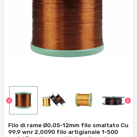
chevron_left
chevron_right
Filo di rame Ø0,05-12mm filo smaltato Cu
99,9 wnr 2,0090 filo artigianale 1-500