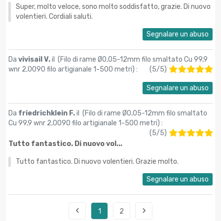
Super, molto veloce, sono molto soddisfatto, grazie. Di nuovo
volentieri. Cordiali saluti.
Segnalare un abuso
Da
vivisail V.
il (
Filo di rame Ø0,05-12mm filo smaltato Cu 99,9
wnr 2,0090 filo artigianale 1-500 metri
) :
(
5
/
5
)
Segnalare un abuso
Da
friedrichklein F.
il (
Filo di rame Ø0,05-12mm filo smaltato
Cu 99,9 wnr 2,0090 filo artigianale 1-500 metri
) :
(
5
/
5
)
Tutto fantastico. Di nuovo vol...
Tutto fantastico. Di nuovo volentieri. Grazie molto.
Segnalare un abuso


1
2