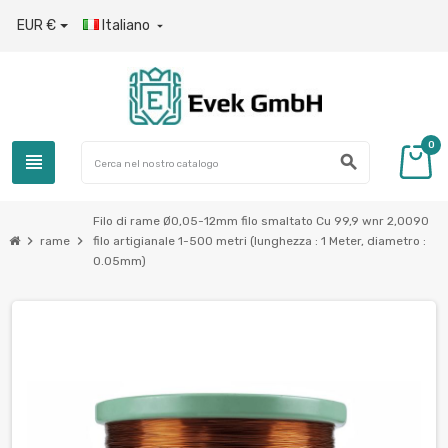
EUR €
Italiano

0
view_headline
search
Filo di rame Ø0,05-12mm filo smaltato Cu 99,9 wnr 2,0090
chevron_right
chevron_right
rame
filo artigianale 1-500 metri (lunghezza : 1 Meter, diametro :
0.05mm)